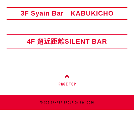
3F Syain Bar KABUKICHO
4F 超近距離SILENT BAR
© SOD SAKABA GROUP Co. Ltd. 2026