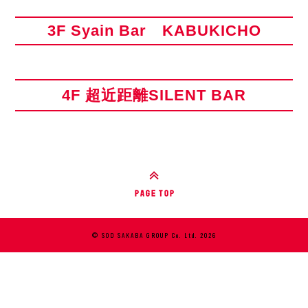
3F Syain Bar KABUKICHO
4F 超近距離SILENT BAR
© SOD SAKABA GROUP Co. Ltd. 2026