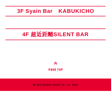
3F Syain Bar KABUKICHO
4F 超近距離SILENT BAR
© SOD SAKABA GROUP Co. Ltd. 2026