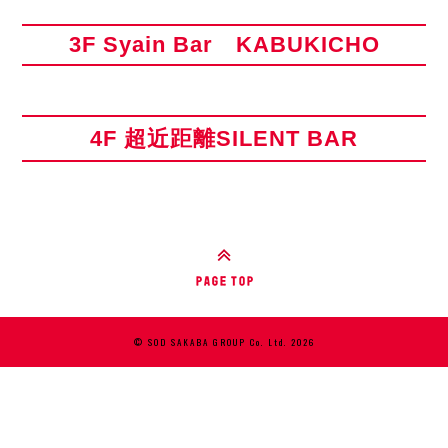
3F Syain Bar KABUKICHO
4F 超近距離SILENT BAR
© SOD SAKABA GROUP Co. Ltd. 2026