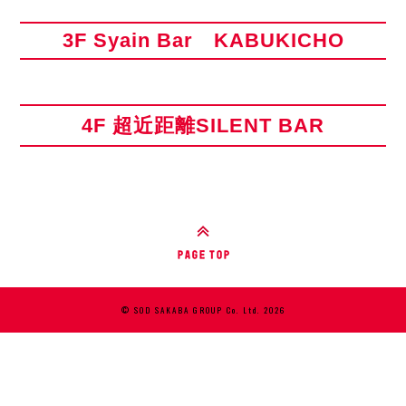
3F Syain Bar KABUKICHO
4F 超近距離SILENT BAR
© SOD SAKABA GROUP Co. Ltd. 2026